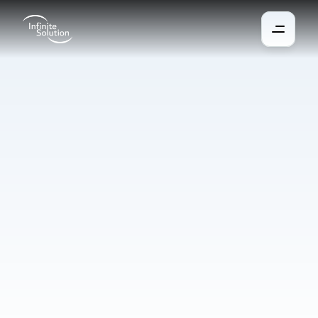
Chauffage
et
climatisation
Une gestion efficace du chauffage et du refroidissement est 
essentielle pour garantir un environnement intérieur sain et 
confortable. Les systèmes intelligents de chauffage et de 
climatisation maintiennent une température idéale en hiver 
comme en été, s’adaptent à l’occupation des espaces et 
optimisent la consommation d’énergie. Ils améliorent ainsi le 
bien-être et la productivité des occupants tout en réduisant les 
coûts d’exploitation.