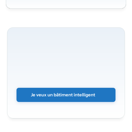
Nous
serons
ravis
de
transformer
votre
bâtiment
Transformez
vos
bureaux
en
un
environnement
intelligent
et
sécurisé.
Envoyez
simplement
le
formulaire
sans
engagement
et
nous
vous
contacterons
rapidement.
Je veux un bâtiment intelligent