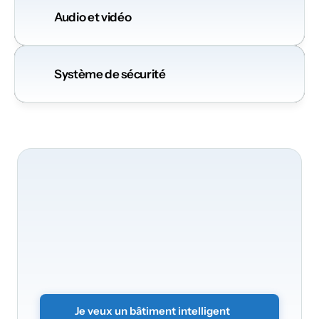
Audio et vidéo
Système de sécurité
Nous
serons
ravis
de
transformer
votre
bâtiment
Transformez
vos
bureaux
en
un
environnement
intelligent
et
sécurisé.
Envoyez
simplement
le
formulaire
sans
engagement
et
nous
vous
contacterons
rapidement.
Je veux un bâtiment intelligent