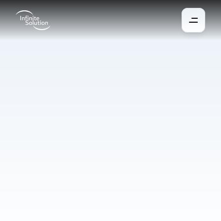
Contrôle
des
pièces
Toutes les technologies essentielles des pièces et des 
bâtiments peuvent être facilement gérées et automatisées. Le 
système prépare par exemple une salle avant une réunion 
planifiée ou éteint les équipements après les heures de travail. 
Grâce à l’intégration avec Outlook et aux panneaux tactiles, 
vous gardez une vision claire de l’utilisation en temps réel des 
espaces.