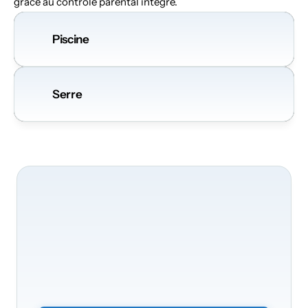
grâce au contrôle parental intégré.
Piscine
Serre
Nous
serons
ravis
de
transformer
votre
maison
Transformez
votre
foyer
en
un
environnement
intelligent
et
sécurisé.
Il
vous
suffit
d’envoyer
le
formulaire
sans
engagement
et
nous
vous
contacterons
rapidement.