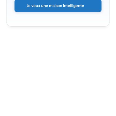
Je veux une maison intelligente
Nádražní 3368/30a
150 00
Praha 5 - Smíchov
Infinite Solution