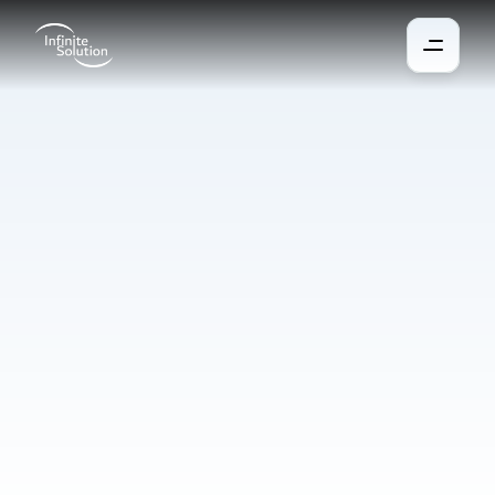
Sauna
Une sauna à domicile, c’est un vrai confort — mais vous n’avez 
pas toujours le temps d’attendre qu’elle chauffe. La sauna 
intelligente peut être activée à distance, par exemple avant de 
quitter le travail, pour être prête à votre arrivée. En cas d’erreur, 
le système s’éteint automatiquement, et l’accès peut être 
bloqué aux enfants via l’application.