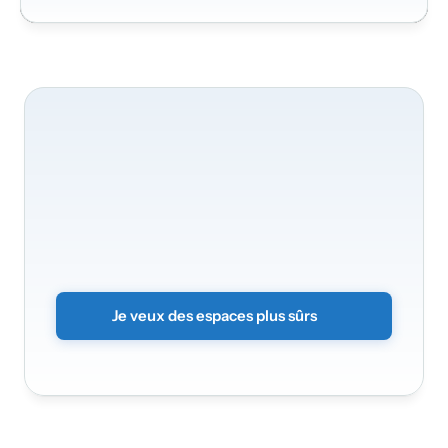
Nous
assurons
la
sécurité
de
vos
espaces
Transformez
vos
locaux
en
un
environnement
intelligent
et
sécurisé.
Il
vous
suffit
d’envoyer
le
formulaire
sans
engagement
et
nous
vous
recontacterons.
Je veux des espaces plus sûrs