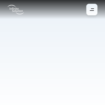
Centres
de
supervision
Postes centraux de contrôle dédiés à la sécurité, à la gestion du 
trafic et à la supervision technique des bâtiments. Ils collectent 
les données issues de différents systèmes, les affichent sur de 
grands écrans et permettent aux opérateurs d’assurer une 
surveillance continue ainsi qu’une réaction rapide en cas de 
situation critique.