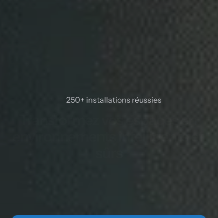
250+ installations réussies
Transformez
vos
espaces
en
environnements
intelligents
et
sûrs
Nous concevons des maisons connectées et
automatisons les bâtiments. En intégrant logiciels et
matériels, nous assurons le confort, la sécurité et
l’efficacité de vos espaces.