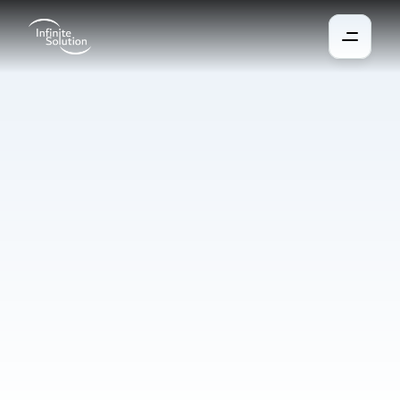
Systém
pro
návštěvy
Efektivně zorganizujte příchody a pohyb návštěvníků ve vaší 
firmě. Návštěvní systém zrychlí registraci, zpřehlední evidenci a 
sníží zátěž na ostrahu i recepci. Od objednání návštěvy předem 
přes automatické vydávání průkazů až po integraci BOZP školení 
či rozpoznávání SPZ. Vše je plně v souladu s GDPR a propojené 
s přístupovým a docházkovým systémem.