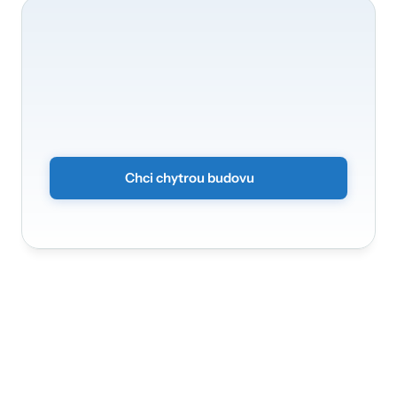
O
transformaci
vaší
budovy
se
rádi
postaráme
Proměňte
své
kanceláře
na
chytré
a
zabezpečené
prostředí.
Stačí
odeslat
nezávazný
formulář
a
my
se
vám
ozveme.
Chci chytrou budovu