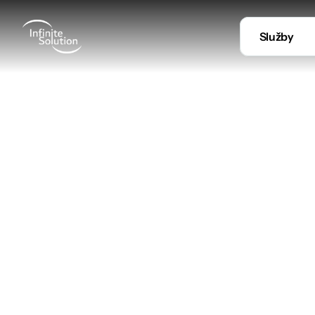
Služby
Refer
Rádi bychom vám ukázali, jaké proje
podnikání. Tyto reference vám pře