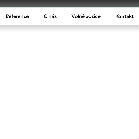
Reference
O nás
Volné pozice
Kontakt
ence
Infinite
So
kty jsme pro zákazníky připravili, a jaké př
dstaví úspěšně ukončené projekty, které j