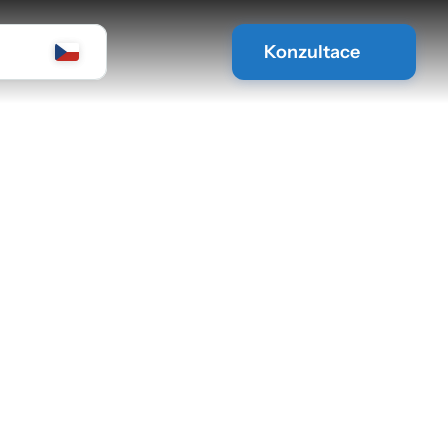
Konzultace
lution
ínosy mělo naše řešení pro jejich
sme předali zákazníkům.