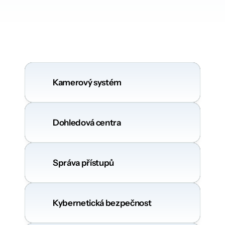
Co
řešíme
v
rámci
chytrého
zabezpečení
Kamerový systém
Dohledová centra
Správa přístupů
Kybernetická bezpečnost