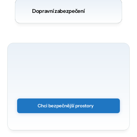
Dopravní zabezpečení
O
zabezpečení
vašich
prostor
se
rádi
postaráme
Proměňte
své
prostory
na
chytré
a
zabezpečené
prostředí.
Stačí
odeslat
nezávazný
formulář
a
my
se
vám
ozveme.
Chci bezpečnější prostory