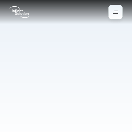
Chytré
zabezpečení
Ochránit své soukromí a efektivně řídit přístup do domácnosti, 
budovy a kanceláří je dnes nutné. 
Naše jednotlivé chytré zabezpečení vám sníží náklady a zmenší 
každodenní agendu. Náš ucelený propojitelný systém tvoří 
kamerové systémy, dohledová centra, spravování přístupů, 
fyzická i kybernetická bezpečnost a dopravní zabezpečení.