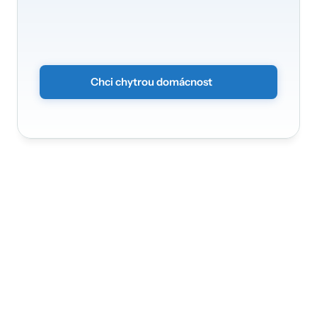
se
rádi
postaráme
Proměňte
svůj
domov
na
chytré
a
zabezpečené
prostředí.
Stačí
odeslat
nezávazný
formulář
a
my
se
vám
ozveme.
Chci chytrou domácnost
Nádražní 3368/30a