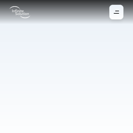
Přístupový
systém
Získejte plnou kontrolu nad tím, kdo má přístup do vaší 
domácnosti. Každému členovi lze nastavit vlastní přístupy i 
omezení, například pro návštěvy nebo děti. Otevírání 
vchodových dveří funguje bez klíčů přes aplikaci, NFC kód nebo 
NFC klíčenku, klíč slouží pouze jako záloha. Systém vás 
automaticky upozorní na nechtěné otevření a může i informovat 
zabezpečovací službu.