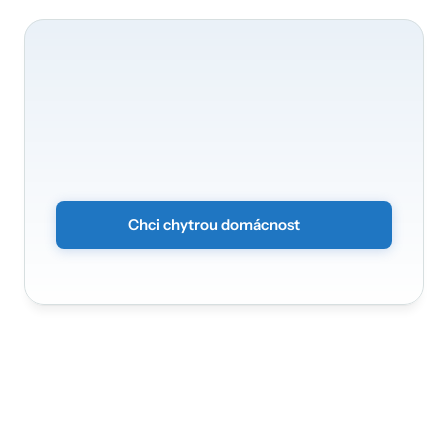
O
transformaci
vaší
domácnosti
se
rádi
postaráme
Proměňte
svůj
domov
na
chytré
a
zabezpečené
prostředí.
Stačí
odeslat
nezávazný
formulář
a
my
se
vám
ozveme.
Chci chytrou domácnost