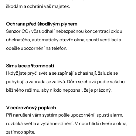
škodám a ochrání váš majetek.
Ochrana před škodlivým plynem
Senzor CO₂ včas odhalí nebezpečnou koncentraci oxidu 
uhelnatého, automaticky otevře okna, spustí ventilaci a 
odešle upozornění na telefon.
Simulace přítomnosti
I když jste pryč, světla se zapínají a zhasínají, žaluzie se 
pohybují a zahrada se zalévá. Dům se chová podle vašeho 
běžného režimu, aby nikdo nepoznal, že je prázdný.
Víceúrovňový poplach
Při narušení vám systém pošle upozornění, spustí alarm, 
rozbliká světla a vytáhne stínění. V noci hlídá dveře a okna, 
zatímco spíte.