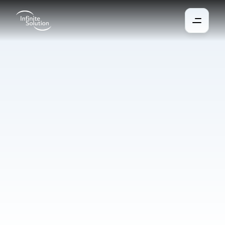
Zabezpečení
Dům chrání inteligentní senzory, které odhalí vloupání, požár, 
únik vody nebo oxidu uhelnatého. Zjistí také závadu na 
spotřebiči, zapnutou plotýnku a při bouřce zavře okna. V krizové 
situaci systém okamžitě rozbliká světla, otevře únikové cesty a 
odešle upozornění do telefonu. Pokud se alarm nevypne, 
kontaktuje záchranné složky.