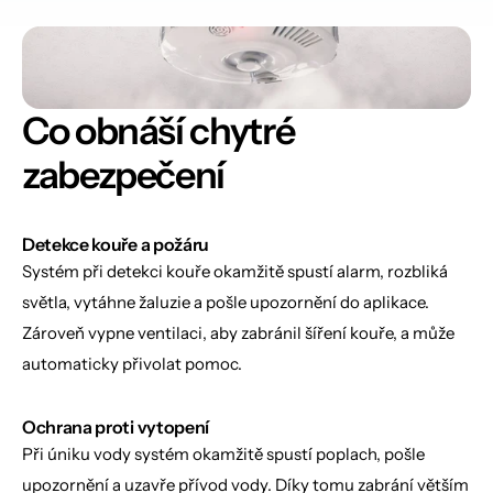
Co obnáší chytré 
z
abezpečení
Detekce kouře a požáru
Systém při detekci kouře okamžitě spustí alarm, rozbliká 
světla, vytáhne žaluzie a pošle upozornění do aplikace. 
Zároveň vypne ventilaci, aby zabránil šíření kouře, a může 
automaticky přivolat pomoc.
Ochrana proti vytopení
Při úniku vody systém okamžitě spustí poplach, pošle 
upozornění a uzavře přívod vody. Díky tomu zabrání větším 