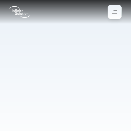
Simulation
de
présence
Le système du bâtiment crée l’illusion qu’il est occupé, même 
en l’absence de personnes à l’intérieur. Cela réduit 
considérablement les risques d’intrusion et renforce la sécurité 
de l’ensemble du site. Le fonctionnement repose sur l’allumage 
et l’extinction automatiques des lumières ainsi que sur le 
mouvement des protections solaires selon des scénarios 
prédéfinis. Les éclairages s’activent et s’éteignent, les stores ou 
volets bougent, créant ainsi une impression naturelle d’activité 
quotidienne.