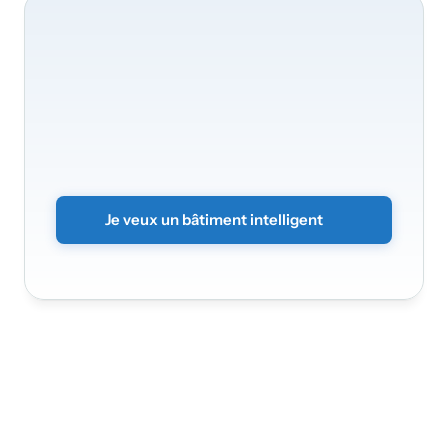
Nous
serons
ravis
de
transformer
votre
bâtiment
Transformez
vos
bureaux
en
un
environnement
intelligent
et
sécurisé.
Envoyez
simplement
le
formulaire
sans
engagement
et
nous
vous
contacterons
rapidement.
Je veux un bâtiment intelligent