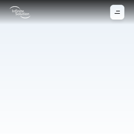
Système
de
pointage
Le suivi manuel de la présence entraîne souvent des erreurs, 
une perte de temps et une charge administrative inutile. Le 
système de pointage enregistre avec précision les arrivées, les 
départs et les pauses, permet de suivre le temps de travail en 
temps réel et prépare automatiquement les données pour la 
paie. Il fonctionne sur mobile, tablette ou terminal et simplifie la 
planification des horaires, la validation des absences et la 
gestion du temps de travail.