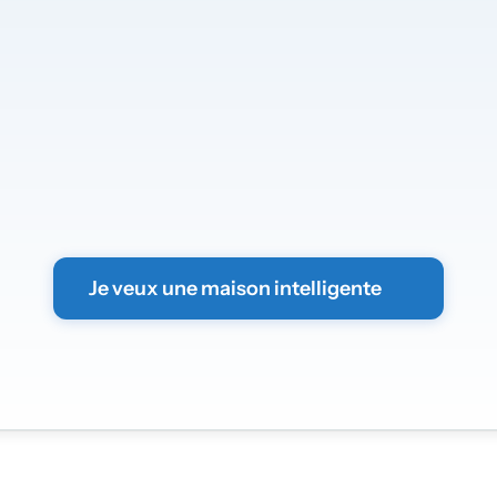
Nous
serons
ravis
d
nsformer
votre
mai
rmez
votre
foyer
en
un
environnement
inte
vous
suffit
d’envoyer
le
formulaire
sans
en
nous
vous
contacterons
rapidement.
Je veux une maison intelligente