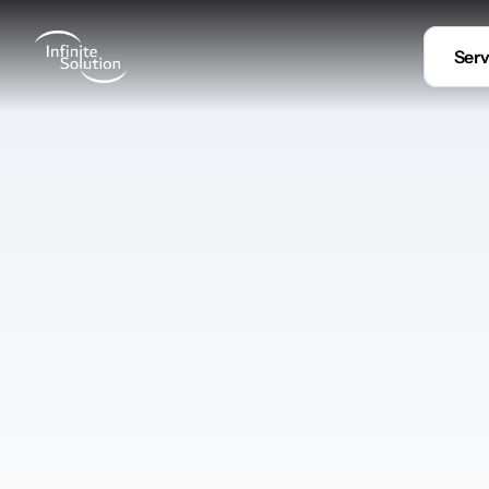
Serv
A
Les enceintes connectées dans tou
le souhaitez. Créez vos zones, lanc
téléphone. Les enfants peuvent éc
cuisine. Le système gère aussi le ré