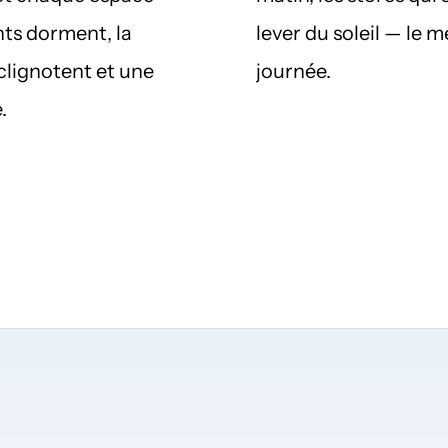
nts dorment, la 
lever du soleil — le 
clignotent et une 
journée.
.