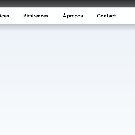
ices
Références
Á propos
Contact
udio
Multiro
te la maison vous permettent d’écouter v
ez vos playlists préférées, écoutez la radi
outer un conte dans leur chambre pendant 
veil, la sonnette ou les alertes sonores.