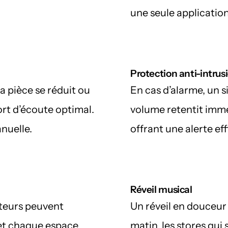
une seule application
Protection anti-intrus
la pièce se réduit ou 
En cas d’alarme, un s
t d’écoute optimal. 
volume retentit immé
nuelle.
offrant une alerte ef
Réveil musical
iteurs peuvent 
Un réveil en douceur 
et chaque espace 
matin, les stores qui 