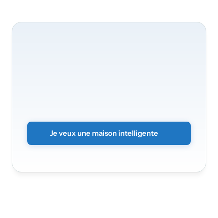
Nous
serons
ravis
de
transformer
votre
maison
Transformez
votre
foyer
en
un
environnement
intelligent
et
sécurisé.
Il
vous
suffit
d’envoyer
le
formulaire
sans
engagement
et
nous
vous
contacterons
rapidement.
Je veux une maison intelligente