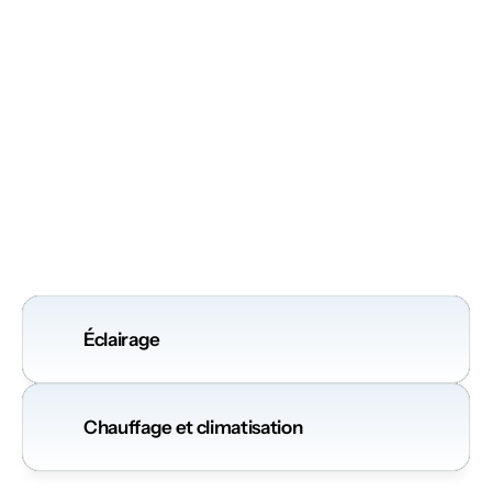
collectivement — par pièce, par étage ou pour toute la 
maison. Idéal lors du départ, au coucher du soleil ou en cas 
de changement de météo.
Application mobile
Depuis votre téléphone, contrôlez toutes les fenêtres, 
définissez des règles automatiques et surveillez le système 
à distance. Les protections solaires s’ajustent à votre 
rythme de vie tout en réduisant la consommation 
d’énergie.
Éclairage
Chauffage et climatisation