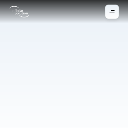
Protections
solaires
Les protections solaires intelligentes s’adaptent à la lumière du 
soleil, à l’heure de la journée et à la saison. Elles se lèvent et 
s’abaissent automatiquement selon les conditions actuelles, 
maintenant une température agréable tout en réduisant la 
consommation d’énergie. Elles conviennent aussi bien aux 
nouvelles constructions qu’aux maisons existantes, qu’elles 
soient câblées ou sans fil. Vous pouvez tout contrôler 
facilement depuis une application ou un minuteur.