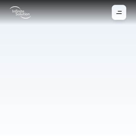
Chauffage
et
climatisation
Une gestion efficace du chauffage et du refroidissement est 
essentielle pour garantir un environnement intérieur sain et 
confortable. Les systèmes intelligents de chauffage et de 
climatisation maintiennent une température idéale en hiver 
comme en été, s’adaptent à l’occupation des espaces et 
optimisent la consommation d’énergie. Ils améliorent ainsi le 
bien-être et la productivité des occupants tout en réduisant les 
coûts d’exploitation.