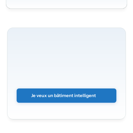
Nous
serons
ravis
de
transformer
votre
bâtiment
Transformez
vos
bureaux
en
un
environnement
intelligent
et
sécurisé.
Envoyez
simplement
le
formulaire
sans
engagement
et
nous
vous
contacterons
rapidement.
Je veux un bâtiment intelligent