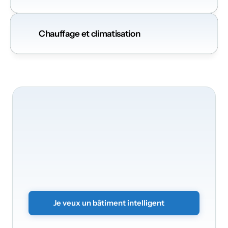
Chauffage et climatisation
Nous
serons
ravis
de
transformer
votre
bâtiment
Transformez
vos
bureaux
en
un
environnement
intelligent
et
sécurisé.
Envoyez
simplement
le
formulaire
sans
engagement
et
nous
vous
contacterons
rapidement.
Je veux un bâtiment intelligent