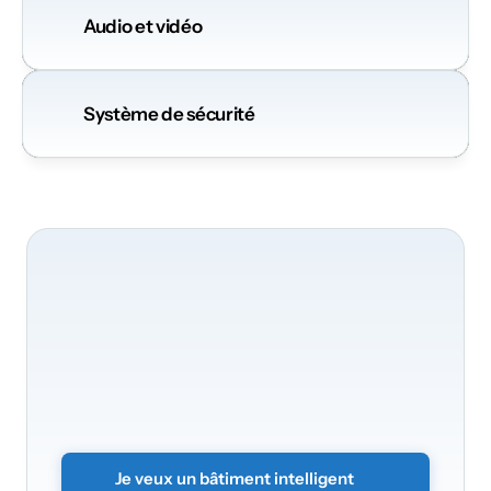
Audio et vidéo
Système de sécurité
Nous
serons
ravis
de
transformer
votre
bâtiment
Transformez
vos
bureaux
en
un
environnement
intelligent
et
sécurisé.
Envoyez
simplement
le
formulaire
sans
engagement
et
nous
vous
contacterons
rapidement.
Je veux un bâtiment intelligent