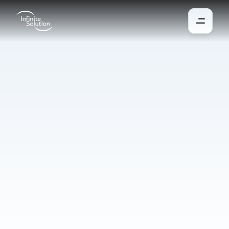
Contrôle
des
pièces
Toutes les technologies essentielles des pièces et des 
bâtiments peuvent être facilement gérées et automatisées. Le 
système prépare par exemple une salle avant une réunion 
planifiée ou éteint les équipements après les heures de travail. 
Grâce à l’intégration avec Outlook et aux panneaux tactiles, 
vous gardez une vision claire de l’utilisation en temps réel des 
espaces.