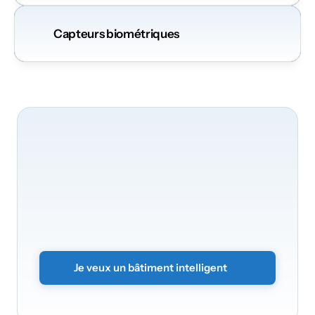
Capteurs biométriques
Nous
serons
ravis
de
transformer
votre
bâtiment
Transformez
vos
bureaux
en
un
environnement
intelligent
et
sécurisé.
Envoyez
simplement
le
formulaire
sans
engagement
et
nous
vous
contacterons
rapidement.
Je veux un bâtiment intelligent