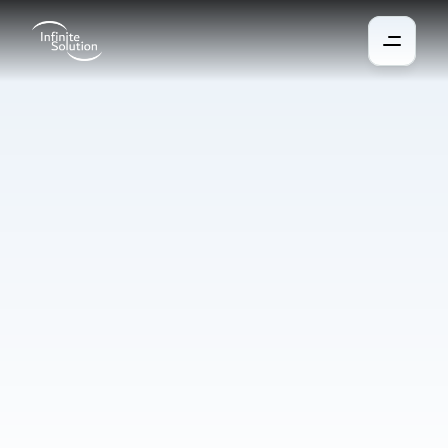
Système
de
sécurité
Nous installons des solutions qui protègent les bâtiments 
contre les intrusions, les incendies et les fuites d’eau. Tous les 
détecteurs, capteurs et dispositifs de commande peuvent être 
intégrés dans une interface centralisée avec un accès à 
distance. En cas de menace, le système envoie immédiatement 
une alerte aux utilisateurs ou au centre de surveillance, 
garantissant une réaction rapide et limitant les dommages. Il 
protège ainsi non seulement les équipements, mais surtout les 
personnes à l’intérieur du bâtiment.